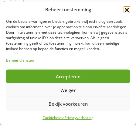
Schoolgids
Beheer toestemming
Ik ga naar het Praktijkcollege
Om de beste ervaringen te bieden, gebruiken wij technologieën zoals
cookies om informatie over je apparaat op te slaan en/of te raadplegen.
Door in te stemmen met deze technologieën kunnen wij gegevens zoals
Groep 8
surfgedrag of unieke ID's op deze site verwerken. Als je geen
toestemming geeft of uw toestemming intrekt, kan dit een nadelige
invloed hebben op bepaalde functies en mogelijkheden.
Ons onderwijs
Beheer diensten
Stage en arbeidstoeleiding
Accepteren
Ondersteuning
Weiger
Bekijk voorkeuren
Cookiebeleid
Privacyverklaring
© 2026 Praktijkcollege Helmond - OMO Scholengroep Helmond