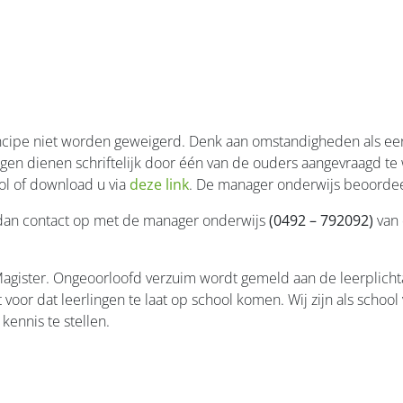
cipe niet worden geweigerd. Denk aan omstandigheden als een s
ragen dienen schriftelijk door één van de ouders aangevraagd t
ool of download u via
deze link
. De manager onderwijs beoordee
m dan contact op met de manager onderwijs
(0492 – 792092)
van 
agister. Ongeoorloofd verzuim wordt gemeld aan de leerplich
or dat leerlingen te laat op school komen. Wij zijn als school 
kennis te stellen.