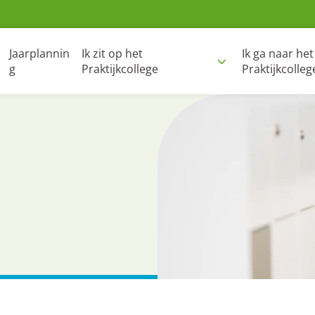
Jaarplannin
Ik zit op het
Ik ga naar het
g
Praktijkcollege
Praktijkcolleg