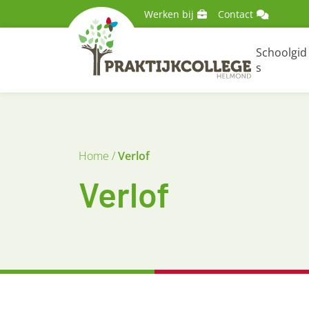
Skip to content
Skip to footer
Werken bij
Contact
Schoolgid
s
Home
/
Verlof
Verlof