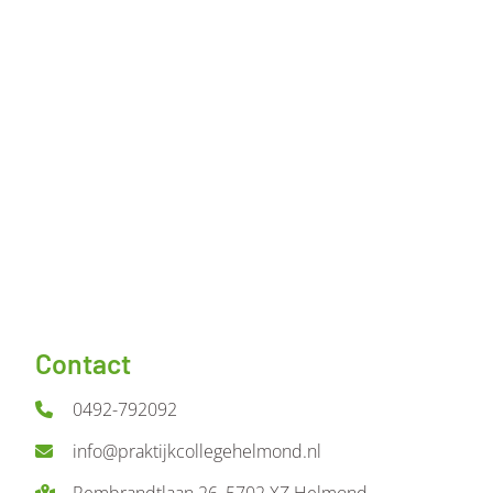
Contact
0492-792092
info@praktijkcollegehelmond.nl
Rembrandtlaan 26, 5702 XZ Helmond