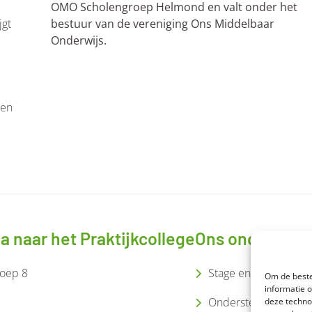
OMO Scholengroep Helmond en valt onder het
bestuur van de vereniging Ons Middelbaar
jgt
Onderwijs.
gen
ga naar het Praktijkcollege
Ons onderwijs
oep 8
Stage en arbeidstoel
Om de beste
informatie 
Ondersteuning
deze techno